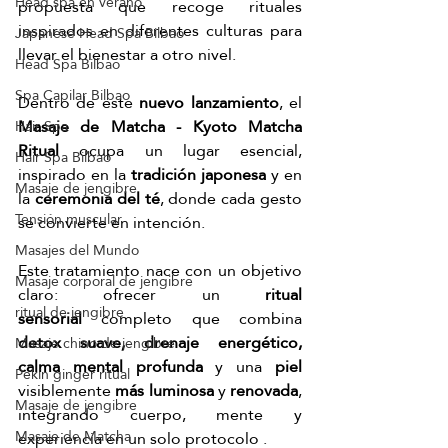
Head spa en verano
propuesta que recoge rituales 
inspirados en diferentes culturas para 
Japanese Head Spa Bilbao
llevar el bienestar a otro nivel. 
Head Spa Bilbao
Spa Capilar Bilbao
Dentro de este 
nuevo lanzamiento
, el 
Masaje de Matcha - Kyoto Matcha 
Hair Spa
Ritual
 ocupa un lugar esencial, 
Hair Spa Bilbao
inspirado en la 
tradición japonesa
 y en 
Masaje de jengibre
la 
ceremonia del té
, donde cada gesto 
Tensión muscular
se convierte en intención. 
Masajes del Mundo
Este tratamiento nace con un objetivo 
Masaje corporal de jengibre
claro: ofrecer un 
ritual 
ritual de jengibre
sensorial
 completo que combina 
detox suave, drenaje energético, 
Masaje chino de jengibre
calma mental profunda
 y una
 piel 
Pekín ginger ritual
visiblemente
 más luminosa
 y 
renovada
, 
Masaje de jengibre
integrando cuerpo, mente y 
Masaje de Matcha
experiencia en un solo protocolo .