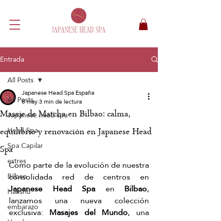
Entrada
All Posts
Japanese Head Spa España
All Posts
8 may
3 min de lectura
Masaje de Matcha en Bilbao: calma,
Japanese head spa
Head Spa
equilibrio y renovación en Japanese Head
Spa Capilar
Spa
estres
Como parte de la evolución de nuestra 
consolidada red de centros en 
Bilbao
Japanese Head Spa
 en 
Bilbao
, 
Hanshu
lanzamos una nueva colección 
embarazo
exclusiva: 
Masajes del Mundo
, una 