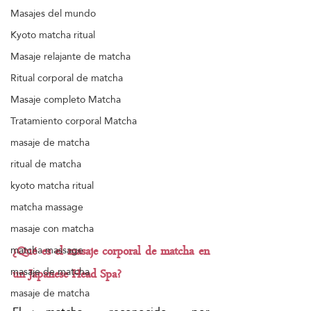
Masajes del mundo
Kyoto matcha ritual
Masaje relajante de matcha
Ritual corporal de matcha
Masaje completo Matcha
Tratamiento corporal Matcha
masaje de matcha
ritual de matcha
kyoto matcha ritual
matcha massage
masaje con matcha
matcha massage
¿Qué es el masaje corporal de matcha en 
masaje de matcha
un Japanese Head Spa?
masaje de matcha