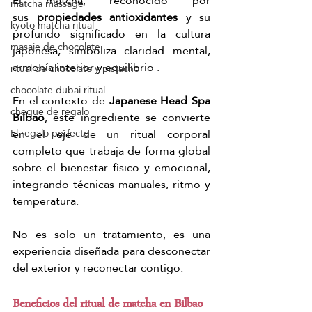
El matcha, reconocido por 
matcha massage
sus
 propiedades antioxidantes 
y su 
kyoto matcha ritual
profundo significado en la cultura 
masaje de chocolate
japonesa, simboliza claridad mental, 
armonía interior y equilibrio .
ritual de chocolate y pistacho
chocolate dubai ritual
En el contexto de 
Japanese Head Spa 
cheque de regalo
Bilbao
, este ingrediente se convierte 
en el eje de un ritual corporal 
El regalo perfecto
completo que trabaja de forma global 
sobre el bienestar físico y emocional, 
integrando técnicas manuales, ritmo y 
temperatura.
No es solo un tratamiento, es una 
experiencia diseñada para desconectar 
del exterior y reconectar contigo.
Beneficios del ritual de matcha en Bilbao