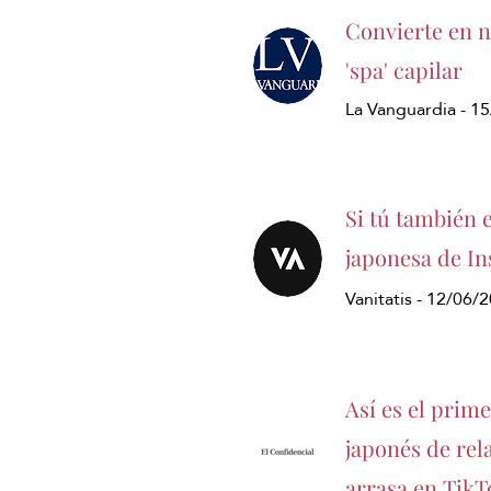
Convierte en ne
'spa' capilar
La Vanguardia - 1
Si tú también 
japonesa de In
Vanitatis - 12/06/
Así es el prime
japonés de rel
arrasa en TikT