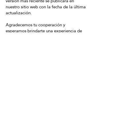
versión más reciente se publicará en
nuestro sitio web con la fecha de la última
actualización.
Agradecemos tu cooperación y
esperamos brindarte una experiencia de
bienestar excepcional en Japanese Head
Spa.
HORARIO
Lunes a Sábado: de 10:00 – 15:00 de
16:00 a 21:00
Experiencias
Regalos