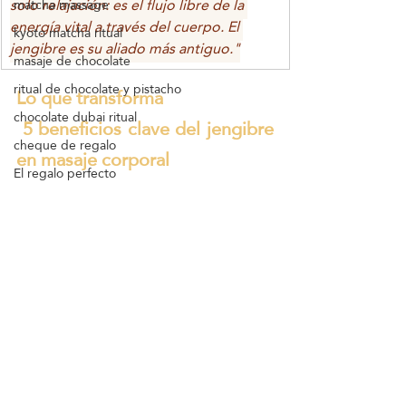
solo relajación: es el flujo libre de la 
matcha massage
energía vital a través del cuerpo. El 
kyoto matcha ritual
jengibre es su aliado más antiguo."
masaje de chocolate
ritual de chocolate y pistacho
Lo que transforma 
chocolate dubai ritual
 5 beneficios clave del jengibre 
cheque de regalo
en masaje corporal 
El regalo perfecto