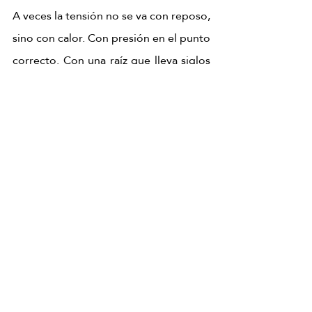
A veces la tensión no se va con reposo, 
sino con calor. Con presión en el punto 
correcto. Con una raíz que lleva siglos 
haciendo exactamente lo que el 
cuerpo pide. El Pekin Ginger Ritual te 
espera.
RESERVA TU RITUAL DE JENGIBRE
Masaje de jengibre
Masaje corporal de jengibre
masaje chino de jengibre
Masaje corporal de jengibre
Tensión muscular
Masajes del Mundo