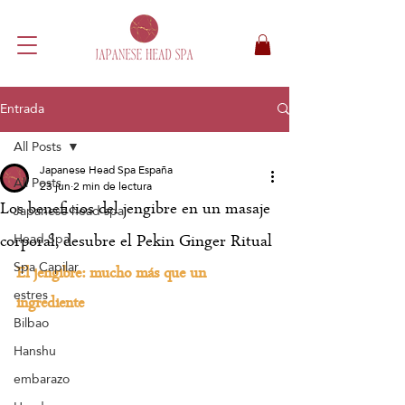
Entrada
All Posts
Japanese Head Spa España
All Posts
23 jun
2 min de lectura
Los beneficios del jengibre en un masaje
Japanese head spa
Head Spa
corporal, desubre el Pekin Ginger Ritual
Spa Capilar
El jengibre: mucho más que un 
estres
ingrediente
Bilbao
Hanshu
embarazo