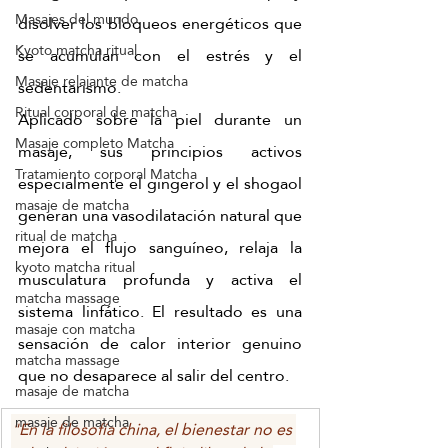
Masajes del mundo
disolver los bloqueos energéticos que 
Kyoto matcha ritual
se acumulan con el estrés y el 
Masaje relajante de matcha
sedentarismo.
Ritual corporal de matcha
Aplicado sobre la piel durante un 
Masaje completo Matcha
masaje, sus principios activos 
Tratamiento corporal Matcha
especialmente el gingerol y el shogaol 
masaje de matcha
generan una vasodilatación natural que 
ritual de matcha
mejora el flujo sanguíneo, relaja la 
kyoto matcha ritual
musculatura profunda y activa el 
matcha massage
sistema linfático. El resultado es una 
masaje con matcha
sensación de calor interior genuino 
matcha massage
que no desaparece al salir del centro.
masaje de matcha
masaje de matcha
"En la filosofía china, el bienestar no es 