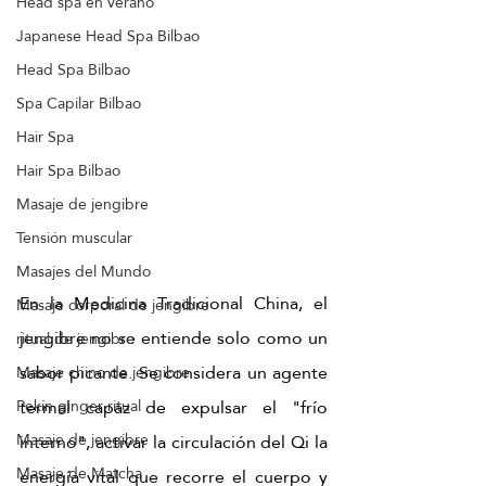
Head spa en verano
Japanese Head Spa Bilbao
Head Spa Bilbao
Spa Capilar Bilbao
Hair Spa
Hair Spa Bilbao
Masaje de jengibre
Tensión muscular
Masajes del Mundo
En la Medicina Tradicional China, el 
Masaje corporal de jengibre
jengibre no se entiende solo como un 
ritual de jengibre
sabor picante. Se considera un agente 
Masaje chino de jengibre
termal capaz de expulsar el "frío 
Pekín ginger ritual
Masaje de jengibre
interno", activar la circulación del Qi la 
Masaje de Matcha
energía vital que recorre el cuerpo y 