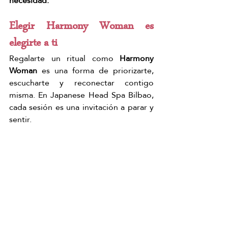
necesidad.
Elegir Harmony Woman es 
elegirte a ti
Regalarte un ritual como 
Harmony 
Woman
 es una forma de priorizarte, 
escucharte y reconectar contigo 
misma. En Japanese Head Spa Bilbao, 
cada sesión es una invitación a parar y 
sentir.
Reserva tu ritual Harmony Woman
Japanese Head Spa Bilbao
Head Spa Bilbao
Hair Spa Bilbao
Spa Capilar Bilbao
Japanese Head Spa Bilbao
Head Spa Bilbao