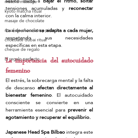
sesión invita a 
bajar el ritmo
, 
soltar 
matcha massage
tensiones acumuladas y 
reconectar
kyoto matcha ritual
con la calma interior.
masaje de chocolate
La experiencia
 se adapta a cada mujer,
ritual de chocolate y pistacho
respetando sus necesidades 
chocolate dubai ritual
específicas en esta etapa.
cheque de regalo
El regalo perfecto
La importancia del autocuidado 
femenino
El estrés, la sobrecarga mental y la falta 
de descanso 
afectan directamente al 
bienestar femenino
. El autocuidado 
consciente se convierte en una 
herramienta esencial para 
prevenir el 
agotamiento y recuperar el equilibrio.
Japanese Head Spa Bilbao
 integra este 