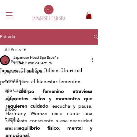
Entrada
All Posts
Japanese Head Spa España
All Posts
18 feb
2 min de lectura
Japanese Head Spa Bilbao: Un ritual
Japanese head spa
Head Spa
pensado para el bienestar femenino
Spa Capilar
El 
cuerpo femenino atraviesa 
diferentes ciclos y momentos que 
estres
requieren cuidado
, escucha y pausa. 
Bilbao
Harmony Woman nace como una 
Hanshu
respuesta consciente a esa necesidad 
de 
equilibrio físico, mental y 
embarazo
emocional.