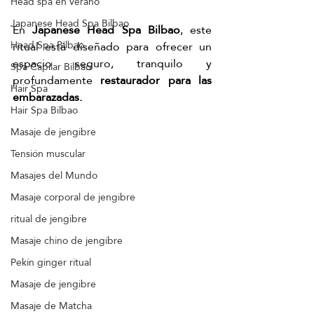
Head spa en verano
Japanese Head Spa Bilbao
En 
Japanese Head Spa Bilbao
, este 
Head Spa Bilbao
ritual está diseñado para ofrecer un 
espacio seguro, tranquilo y 
Spa Capilar Bilbao
profundamente 
restaurador para las 
Hair Spa
embarazadas.
Hair Spa Bilbao
Masaje de jengibre
Tensión muscular
Masajes del Mundo
Masaje corporal de jengibre
ritual de jengibre
Masaje chino de jengibre
Pekín ginger ritual
Masaje de jengibre
Masaje de Matcha