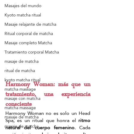
Masajes del mundo
Kyoto matcha ritual
Masaje relajante de matcha
Ritual corporal de matcha
Masaje completo Matcha
Tratamiento corporal Matcha
masaje de matcha
ritual de matcha
kyoto matcha ritual
Harmony Woman: más que un 
matcha massage
tratamiento, una experiencia 
masaje con matcha
consciente
matcha massage
Harmony Woman no es solo un Head 
masaje de matcha
Spa, es un ritual que honra el 
ritmo 
masaje de matcha
natural del cuerpo femenino.
 Cada 