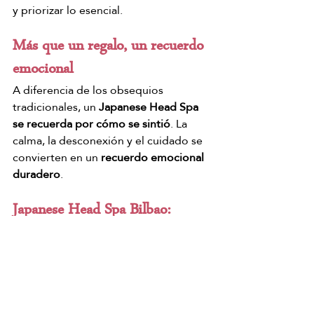
y priorizar lo esencial.
Más que un regalo, un recuerdo 
emocional
A diferencia de los obsequios 
tradicionales, un
 Japanese Head Spa 
se recuerda por cómo se sintió
. La 
calma, la desconexión y el cuidado se 
convierten en un 
recuerdo emocional 
duradero
.
Japanese Head Spa Bilbao: 
celebra el amor desde la calma
Este San Valentín, elige una 
experiencia que 
invite a parar, respirar 
y sentir
. El Japanese Head Spa en 
Bilbao es una forma consciente y 