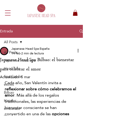
Entrada
All Posts
Japanese Head Spa España
All Posts
14 feb
2 min de lectura
Japanese Head Spa Bilbao: el bienestar
Japanese head spa
Head Spa
para celebrar el amor
Spa Capilar
Actualizado:
5 mar
Cada año, San Valentín invita a 
estres
reflexionar sobre cómo celebramos el 
Bilbao
amor
. Más allá de los regalos 
Hanshu
tradicionales, las experiencias de 
bienestar consciente se han 
embarazo
convertido en una de las 
opciones 