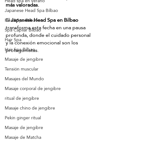
Head spa en verano
más valoradas.
Japanese Head Spa Bilbao
El 
Japanese Head Spa en Bilbao
Head Spa Bilbao
transforma esta fecha en una pausa 
Spa Capilar Bilbao
profunda, donde el cuidado personal 
Hair Spa
y la conexión emocional son los 
Hair Spa Bilbao
protagonistas.
Masaje de jengibre
Tensión muscular
Masajes del Mundo
Masaje corporal de jengibre
ritual de jengibre
Masaje chino de jengibre
Pekín ginger ritual
Masaje de jengibre
Masaje de Matcha