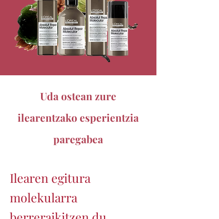
Uda ostean zure
ilearentzako esperientzia
paregabea
Ilearen egitura
molekularra
berreraikitzen du