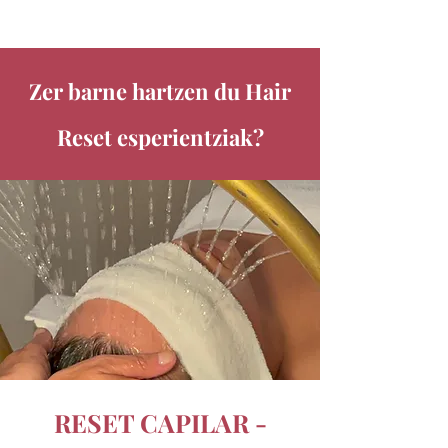
Zer barne hartzen du Hair
Reset esperientziak?
RESET CAPILAR -