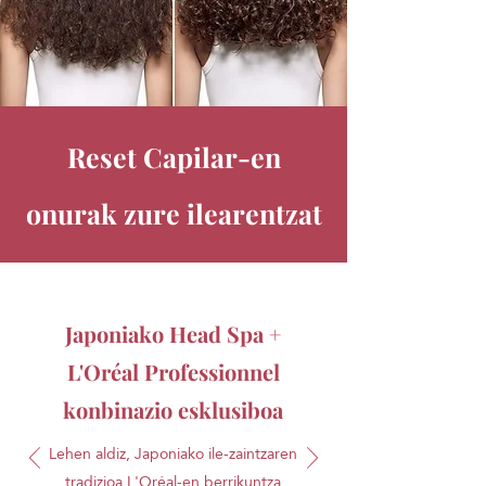
Reset Capilar-en
onurak zure ilearentzat
Japoniako Head Spa +
L'Oréal Professionnel
konbinazio esklusiboa
Lehen aldiz, Japoniako ile-zaintzaren
tradizioa L'Oréal-en berrikuntza