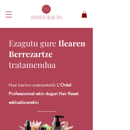
Ezagutu gure
Ilearen
Berrezartze
tratamendua
Hasi berriro sustraietatik
L'Oréal
Professionnel-ekin dugun Hair Reset
esklusiboarekin
.