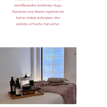
zientifikoarekin konbinatu dugu,
Espainian zure ilearen egoeraz eta
barne-orekaz arduratzen den
zerbitzu esklusibo bat sortuz.