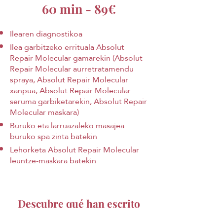
60 min - 89€
Ilearen diagnostikoa
Ilea garbitzeko errituala Absolut
Repair Molecular gamarekin (Absolut
Repair Molecular aurretratamendu
spraya, Absolut Repair Molecular
xanpua, Absolut Repair Molecular
seruma garbiketarekin, Absolut Repair
Molecular maskara)
Buruko eta larruazaleko masajea
buruko spa zinta batekin
Lehorketa Absolut Repair Molecular
leuntze-maskara batekin
Descubre qué han escrito
sobre nosotros