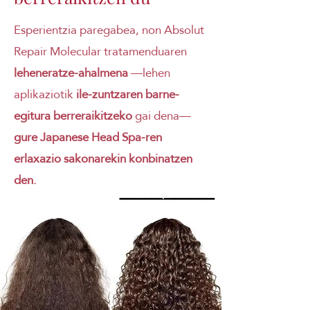
Esperientzia paregabea, non Absolut
Repair Molecular tratamenduaren
leheneratze-ahalmena
—lehen
aplikaziotik
ile-zuntzaren barne-
egitura berreraikitzeko
gai dena—
gure Japanese Head Spa-ren
erlaxazio sakonarekin konbinatzen
den.