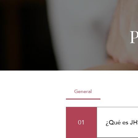
P
General
01
¿Qué es JH