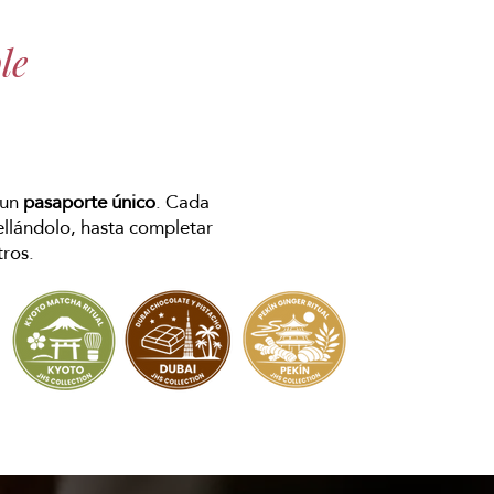
le
 un
pasaporte único
. Cada
sellándolo, hasta completar
tros.