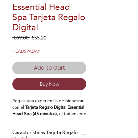
Essential Head
Spa Tarjeta Regalo
Digital
Regular
Sale
 €69.00 
€55.20
Price
Price
HEADSPADAY
Add to Cart
Buy Now
Regala una experiencia de bienestar
con el
Tarjeta Regalo Digital Essential
Head Spa (45 minutos),
el tratamiento
estrella de Japanese Head Spa. Este
exclusivo spa capilar japonés combina
Características Tarjeta Regalo
un
diagnóstico del cuero cabelludo
,