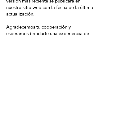
versión más reciente se publicará en
nuestro sitio web con la fecha de la última
actualización.
Agradecemos tu cooperación y
esperamos brindarte una experiencia de
bienestar excepcional en Japanese Head
Spa.
HORARIO
Lunes a Sábado: de 10:00 – 15:00 de
16:00 a 21:00
Experiencias
Regalos