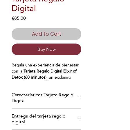
Digital
Price
€85.00
Add to Cart
Buy Now
Regala una experiencia de bienestar
con la
Tarjeta
Regalo Digital Elixir of
Detox (60 minutos)
, un exclusivo
tratamiento corporal diseñado para
favorecer el
drenaje linfático,
reducir
Características Tarjeta Regalo
la retención de líquidos
y
mejorar la
Digital
circulación
. Mediante técnicas de
masaje reductor y drenaje manual,
Recibirás tu tarjeta regalo digital en
este ritual ayuda a remodelar las
Entrega del tarjeta regalo
un elegante formato PDF
piernas, aliviar la sensación de
digital
personalizado, listo para regalar o
pesadez y mejorar visiblemente el
enviar directamente a quien tú elijas.