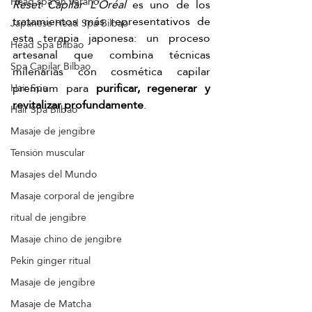
Head spa en verano
Reset Capilar L'Oréal
 es uno de los 
tratamientos más representativos de 
Japanese Head Spa Bilbao
esta terapia japonesa: un proceso 
Head Spa Bilbao
artesanal que combina técnicas 
Spa Capilar Bilbao
milenarias con cosmética capilar 
premium para 
purificar, regenerar y 
Hair Spa
revitalizar profundamente
.
Hair Spa Bilbao
Masaje de jengibre
Tensión muscular
Masajes del Mundo
Masaje corporal de jengibre
ritual de jengibre
Masaje chino de jengibre
Pekín ginger ritual
Masaje de jengibre
Masaje de Matcha