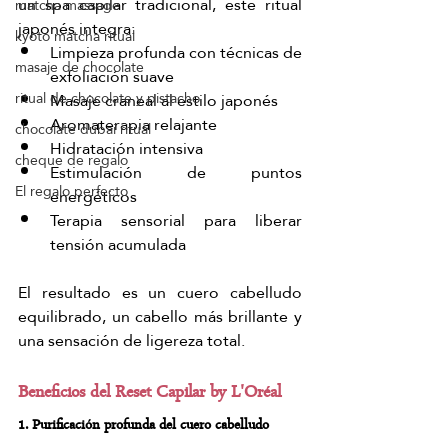
un spa capilar tradicional, este ritual 
matcha massage
japonés integra:
kyoto matcha ritual
Limpieza profunda con técnicas de 
masaje de chocolate
exfoliación suave
ritual de chocolate y pistacho
Masaje craneal al estilo japonés
Aromaterapia relajante
chocolate dubai ritual
Hidratación intensiva
cheque de regalo
Estimulación de puntos 
El regalo perfecto
energéticos
Terapia sensorial para liberar 
tensión acumulada
El resultado es un cuero cabelludo 
equilibrado, un cabello más brillante y 
una sensación de ligereza total.
Beneficios del Reset Capilar by L'Oréal
1. Purificación profunda del cuero cabelludo