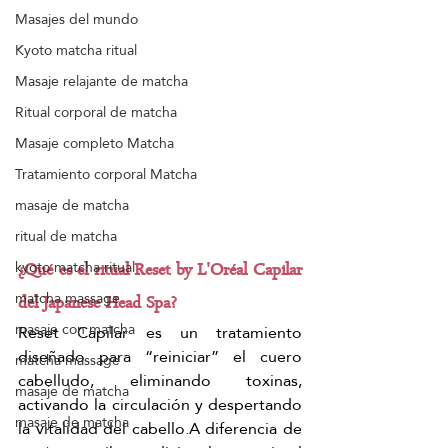
Masajes del mundo
Kyoto matcha ritual
Masaje relajante de matcha
Ritual corporal de matcha
Masaje completo Matcha
Tratamiento corporal Matcha
masaje de matcha
ritual de matcha
kyoto matcha ritual
¿Qué es el ritual Reset by L'Oréal Capilar 
matcha massage
del Japanese Head Spa?
masaje con matcha
Reset Capilar es un tratamiento 
diseñado para “reiniciar” el cuero 
matcha massage
cabelludo, eliminando toxinas, 
masaje de matcha
activando la circulación y despertando 
masaje de matcha
la vitalidad del cabello.A diferencia de 