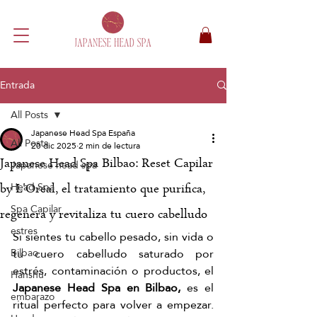
Entrada
All Posts
Japanese Head Spa España
All Posts
20 dic 2025
2 min de lectura
Japanese Head Spa Bilbao: Reset Capilar
Japanese head spa
Head Spa
by L'Oréal, el tratamiento que purifica,
Spa Capilar
regenera y revitaliza tu cuero cabelludo
estres
Si sientes tu cabello pesado, sin vida o 
tu cuero cabelludo saturado por 
Bilbao
estrés, contaminación o productos, el 
Hanshu
Japanese Head Spa en Bilbao, 
es el 
embarazo
ritual perfecto para volver a empezar. 