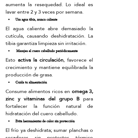
aumenta la resequedad. Lo ideal es 
lavar entre 2 y 3 veces por semana.
Usa agua tibia, nunca caliente
El agua caliente abre demasiado la 
cutícula, causando deshidratación. La 
tibia garantiza limpieza sin irritación.
 Masajea el cuero cabelludo periódicamente
Esto 
activa la circulación
, favorece el 
crecimiento y mantiene equilibrada la 
producción de grasa.
Cuida tu alimentación
Consume alimentos ricos en 
omega 3, 
zinc y vitaminas del grupo B
 para 
fortalecer la función natural de 
hidratación del cuero cabelludo.
Evita herramientas de calor sin protección
El frío ya deshidrata; sumar planchas o 
secadores sin protector térmico 