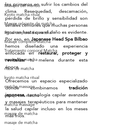
los primeros en sufrir los cambios del 
Masajes del mundo
clima. Resequedad, descamación, 
Kyoto matcha ritual
pérdida de brillo y sensibilidad son 
Masaje relajante de matcha
señales comunes que muchas personas 
ignoran hasta que el daño es evidente. 
Ritual corporal de matcha
Por eso, en 
Japanese Head Spa Bilbao
Masaje completo Matcha
hemos diseñado una experiencia 
Tratamiento corporal Matcha
enfocada en 
restaurar, proteger y 
revitalizar
 tu melena durante esta 
masaje de matcha
época. 
ritual de matcha
kyoto matcha ritual
Ofrecemos un espacio especializado 
matcha massage
donde combinamos
 tradición 
japonesa
, tecnología capilar avanzada 
masaje con matcha
y masajes terapéuticos para mantener 
matcha massage
la salud capilar incluso en los meses 
masaje de matcha
más fríos.
masaje de matcha