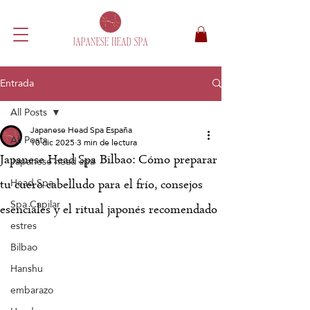
Entrada
All Posts
Japanese Head Spa España
All Posts
10 dic 2025
3 min de lectura
Japanese Head Spa Bilbao: Cómo preparar
Japanese head spa
Head Spa
tu cuero cabelludo para el frío, consejos
Spa Capilar
esenciales y el ritual japonés recomendado
estres
Bilbao
Hanshu
embarazo