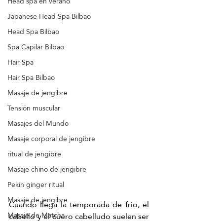
Head spa en verano
Japanese Head Spa Bilbao
Head Spa Bilbao
Spa Capilar Bilbao
Hair Spa
Hair Spa Bilbao
Masaje de jengibre
Tensión muscular
Masajes del Mundo
Masaje corporal de jengibre
ritual de jengibre
Masaje chino de jengibre
Pekín ginger ritual
Masaje de jengibre
Cuando llega la temporada de frío, el 
Masaje de Matcha
cabello y el cuero cabelludo suelen ser 