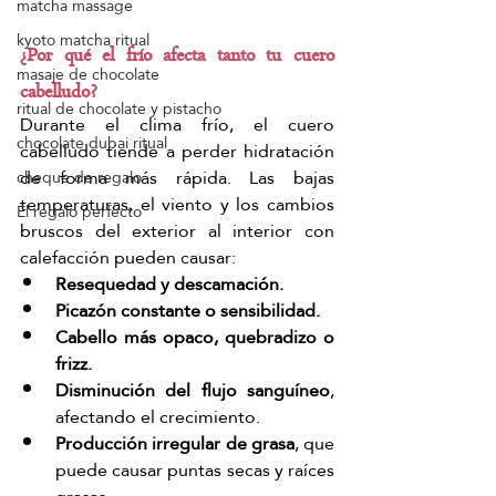
matcha massage
kyoto matcha ritual
¿Por qué el frío afecta tanto tu cuero 
masaje de chocolate
cabelludo?
ritual de chocolate y pistacho
Durante el clima frío, el cuero 
chocolate dubai ritual
cabelludo tiende a perder hidratación 
de forma más rápida. Las bajas 
cheque de regalo
temperaturas, el viento y los cambios 
El regalo perfecto
bruscos del exterior al interior con 
calefacción pueden causar:
Resequedad y descamación.
Picazón constante o sensibilidad.
Cabello más opaco, quebradizo o 
frizz.
Disminución del flujo sanguíneo
, 
afectando el crecimiento.
Producción irregular de grasa
, que 
puede causar puntas secas y raíces 