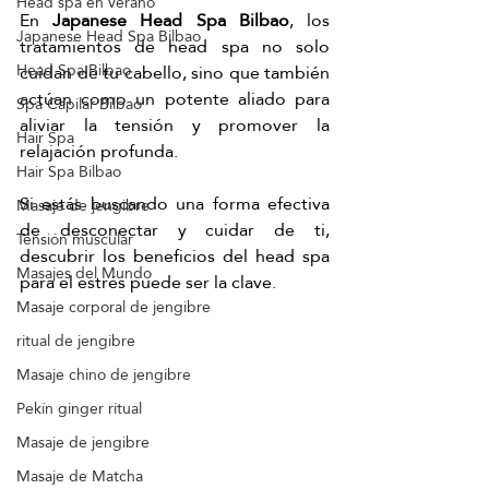
Head spa en verano
En 
Japanese Head Spa Bilbao
, los 
Japanese Head Spa Bilbao
tratamientos de head spa no solo 
Head Spa Bilbao
cuidan de tu cabello, sino que también 
actúan como un potente aliado para 
Spa Capilar Bilbao
aliviar la tensión y promover la 
Hair Spa
relajación profunda.
Hair Spa Bilbao
Si estás buscando una forma efectiva 
Masaje de jengibre
de desconectar y cuidar de ti, 
Tensión muscular
descubrir los beneficios del head spa 
Masajes del Mundo
para el estrés puede ser la clave.
Masaje corporal de jengibre
ritual de jengibre
Masaje chino de jengibre
Pekín ginger ritual
Masaje de jengibre
Masaje de Matcha