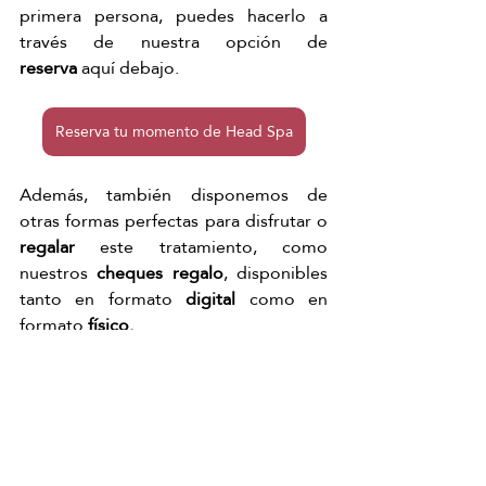
primera persona, puedes hacerlo a 
través de nuestra opción de 
reserva
 aquí debajo. 
Reserva tu momento de Head Spa
Además, también disponemos de 
otras formas perfectas para disfrutar o 
regalar
 este tratamiento, como 
nuestros 
cheques regalo
, disponibles 
tanto en formato 
digital
 como en 
formato 
físico.
Regala cheque de regalo
Japanese Head Spa Bilbao
Japanese Head Spa
Head Spa
Spa Capilar
Head Spa Bilbao
Bilbao