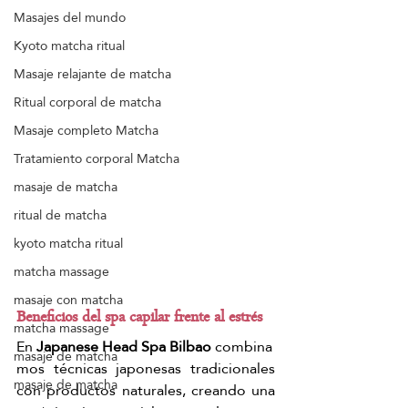
Masajes del mundo
Kyoto matcha ritual
Masaje relajante de matcha
Ritual corporal de matcha
Masaje completo Matcha
Tratamiento corporal Matcha
masaje de matcha
ritual de matcha
kyoto matcha ritual
matcha massage
masaje con matcha
Beneficios del spa capilar frente al estrés
matcha massage
En 
Japanese Head Spa Bilbao
 combina
masaje de matcha
mos técnicas japonesas tradicionales 
masaje de matcha
con productos naturales, creando una 