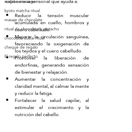
experiencia sensorial que ayuda a:
matcha massage
kyoto matcha ritual
Reducir la tensión muscular 
masaje de chocolate
acumulada en cuello, hombros y 
ritual de chocolate y pistacho
cuero cabelludo.
Mejorar la circulación sanguínea, 
chocolate dubai ritual
favoreciendo la oxigenación de 
cheque de regalo
los tejidos y el cuero cabelludo.
El regalo perfecto
Promover la liberación de 
endorfinas, generando sensación 
de bienestar y relajación.
Aumentar la concentración y 
claridad mental, al calmar la mente 
y reducir la fatiga.
Fortalecer la salud capilar, al 
estimular el crecimiento y la 
nutrición del cabello.