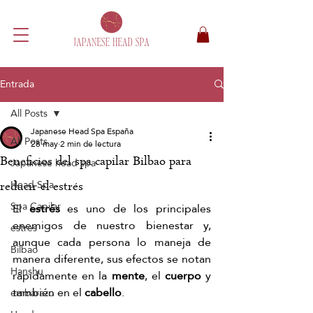
Entrada
All Posts
Japanese Head Spa España
All Posts
28 may
2 min de lectura
Beneficios del spa capilar Bilbao para
Japanese head spa
Head Spa
reducir el estrés
Spa Capilar
El
 estrés
 es uno de los principales 
enemigos de nuestro bienestar y, 
estres
aunque cada persona lo maneja de 
Bilbao
manera diferente, sus efectos se notan 
Hanshu
rápidamente en la
 mente
, el 
cuerpo
 y 
también en el 
cabello
. 
embarazo