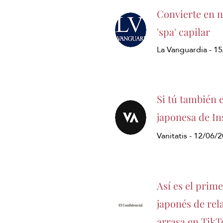
Convierte en ne
'spa' capilar
La Vanguardia - 1
Si tú también 
japonesa de In
Vanitatis - 12/06/
Así es el prime
japonés de rel
arrasa en TikT