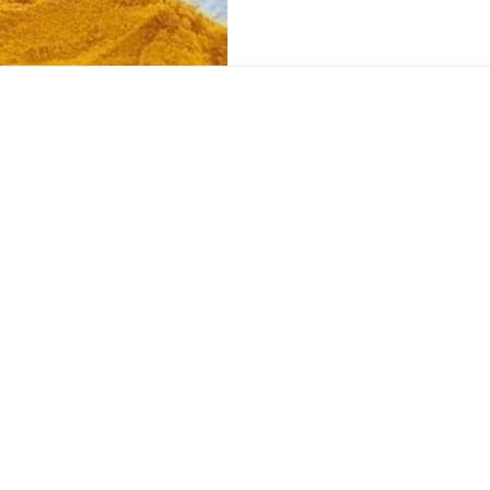
CONTACTO
WhatsApp: +34
722 400 055
bilbao@japaneseheadspa.es
Calle Juan de Urbieta, Deusto, 48015
Bilbao, Vizcaya
Trabaja con nosotros